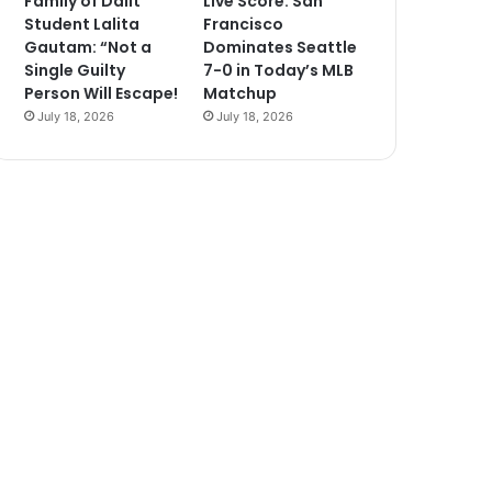
Family of Dalit
Live Score: San
Student Lalita
Francisco
Gautam: “Not a
Dominates Seattle
Single Guilty
7-0 in Today’s MLB
Person Will Escape!
Matchup
July 18, 2026
July 18, 2026