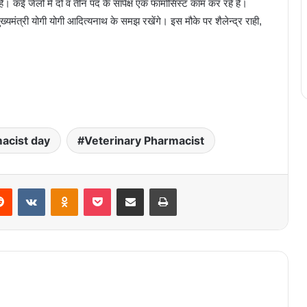
 है। कई जेलों में दो व तीन पद के सापेक्ष एक फार्मासिस्ट काम कर रहे हैं।
ख्यमंत्री योगी योगी आदित्यनाथ के समझ रखेंगे। इस मौके पर शैलेन्द्र राही,
acist day
Veterinary Pharmacist
Reddit
VKontakte
Odnoklassniki
Pocket
Share via Email
Print