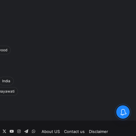
wood
India
ayawati
Facebook
X
YouTube
Instagram
Telegram
WhatsApp
About US
Contact us
Disclaimer