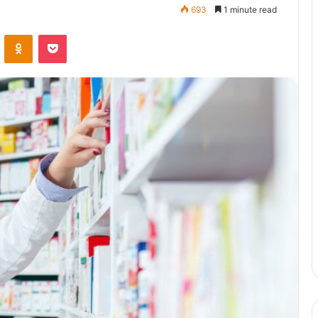
693
1 minute read
ontakte
Odnoklassniki
Pocket