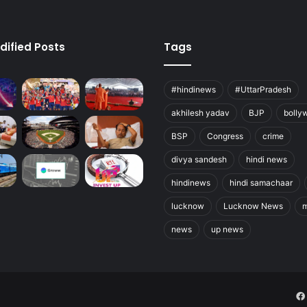
dified Posts
Tags
#hindinews
#UttarPradesh
akhilesh yadav
BJP
bolly
BSP
Congress
crime
divya sandesh
hindi news
hindinews
hindi samachaar
lucknow
Lucknow News
m
news
up news