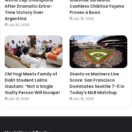
World Cup Champions
Shikshak Suraksha
After Dramatic Extra-
Cashless Chikitsa Yojana
Time Victory Over
Proves a Boon
Argentina
July 18, 2026
July 20, 2026
CM Yogi Meets Family of
Giants vs Mariners Live
Dalit Student Lalita
Score: San Francisco
Gautam: “Not a Single
Dominates Seattle 7-0 in
Guilty Person Will Escape!
Today’s MLB Matchup
July 18, 2026
July 18, 2026