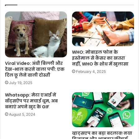
WHO: मोबाइल फोन के
इस्तेमाल से कैंसर का खतरा
Viral Video: अंधी बिल्ली और
नहीं, WHO के शोध में खुलासा
देख-भाल करने वाला पपी: एक
February 4, 2025
दिल छू लेने वाली दोस्ती
July 19, 2025
Whatsapp: मेटा एआई ने
वॉट्सऐप पर मचाई धूम, अब
बनाएं अपने खुद के GIF
August 5, 2024
व्हाट्सएप का बड़ा बदलाव! नया