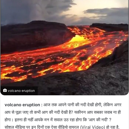
n
e
m
a
i
l
volcano eruption
volcano eruption :
आज तक आपने पानी की नदी देखी होगी, लेकिन अगर
आप से पूछा जाए तो कभी आग की नदी देखी है? यकीनन आप सबका जवाब ना ही
होगा। इतना ही नहीं आपके मन में सवाल उठ रहा होगा कि ‘आग की नदी’ ?
सोशल मीडिया पर इन दिनों एक ऐसा वीडियो वायरल (Viral Video) हो रहा है,