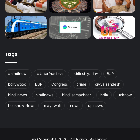
Tags
#hindinews
#UttarPradesh
akhilesh yadav
BJP
bollywood
BSP
Congress
crime
divya sandesh
hindi news
hindinews
hindi samachaar
India
lucknow
Lucknow News
mayawati
news
up news
© Copyright 2026, All Rights Reserved