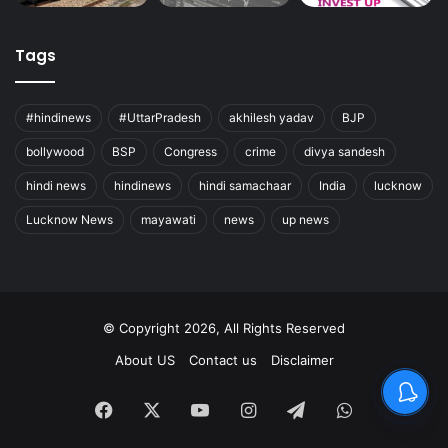
Tags
#hindinews
#UttarPradesh
akhilesh yadav
BJP
bollywood
BSP
Congress
crime
divya sandesh
hindi news
hindinews
hindi samachaar
India
lucknow
Lucknow News
mayawati
news
up news
© Copyright 2026, All Rights Reserved
About US
Contact us
Disclaimer
Facebook
X
YouTube
Instagram
Telegram
WhatsApp