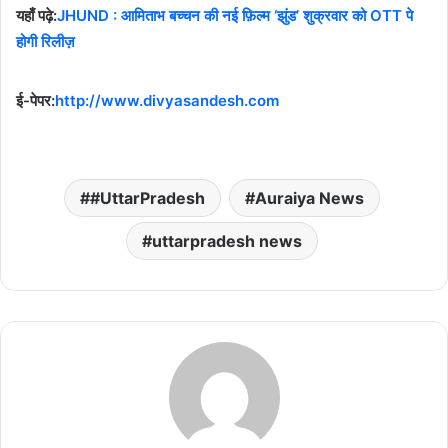
यहाँ पढ़े:
JHUND : आमिताभ बच्चन की नई फ़िल्म ‘झुंड’ शुक्रवार को OTT पे
होगी रिलीज़
ई-पेपर:
http://www.divyasandesh.com
#UttarPradesh
Auraiya News
uttarpradesh news