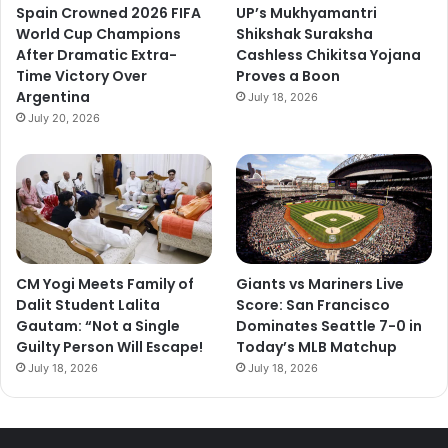
Spain Crowned 2026 FIFA
UP’s Mukhyamantri
World Cup Champions
Shikshak Suraksha
After Dramatic Extra-
Cashless Chikitsa Yojana
Time Victory Over
Proves a Boon
Argentina
July 18, 2026
July 20, 2026
CM Yogi Meets Family of
Giants vs Mariners Live
Dalit Student Lalita
Score: San Francisco
Gautam: “Not a Single
Dominates Seattle 7-0 in
Guilty Person Will Escape!
Today’s MLB Matchup
July 18, 2026
July 18, 2026