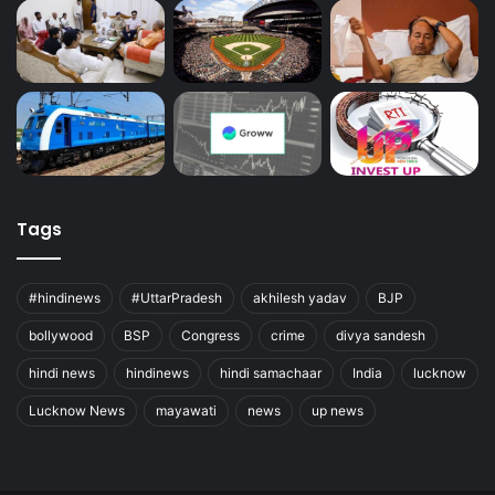
Tags
#hindinews
#UttarPradesh
akhilesh yadav
BJP
bollywood
BSP
Congress
crime
divya sandesh
hindi news
hindinews
hindi samachaar
India
lucknow
Lucknow News
mayawati
news
up news