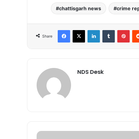
chattisgarh news
crime re
Facebook
X
LinkedIn
Tumblr
Pinterest
Share
NDS Desk