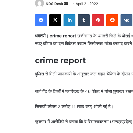
NDS Desk
S
April 21, 2022
e
Facebook
X
LinkedIn
Tumblr
Pinterest
Reddit
VK
n
d
a
धमतरी। crime report
छत्तीसगढ़ के धमतरी जिले के बोराई
n
रुपए कीमत का दस क्विंटल पचपन किलोग्राम गांजा बरामद करने क
e
m
crime report
a
i
पुलिस से मिली जानकारी के अनुसार कल वाहन चेकिंग के दौरा
l
जहां पेंट के डिब्बों में प्लास्टिक के 46 पैकेट में गांजा छुपाकर रख
जिसकी कीमत 2 करोड़ 11 लाख रुपए आंकी गई है।
पूछताछ में आरोपियों ने बताया कि वे विशाखापटनम (आन्ध्रप्रदेश)