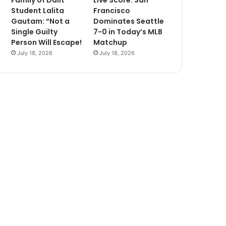
Family of Dalit
Live Score: San
Student Lalita
Francisco
Gautam: “Not a
Dominates Seattle
Single Guilty
7-0 in Today’s MLB
Person Will Escape!
Matchup
July 18, 2026
July 18, 2026