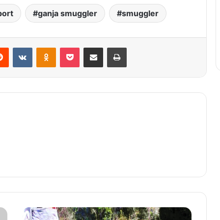
port
ganja smuggler
smuggler
Reddit
VKontakte
Odnoklassniki
Pocket
Share via Email
Print