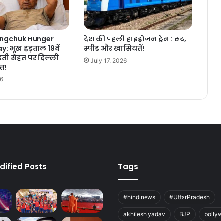
ngchuk Hunger
देश की पहली हाइड्रोजन ट्रेन : रूट,
y: भूख हड़ताल 19वें
स्पीड और खासियतें!
ड़ती सेहत पर दिल्ली
July 17, 2026
्त!
26
dified Posts
Tags
#hindinews
#UttarPradesh
akhilesh yadav
BJP
bolly