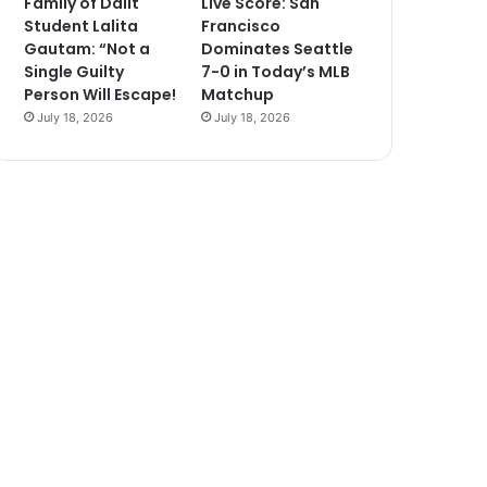
Family of Dalit
Live Score: San
Student Lalita
Francisco
Gautam: “Not a
Dominates Seattle
Single Guilty
7-0 in Today’s MLB
Person Will Escape!
Matchup
July 18, 2026
July 18, 2026