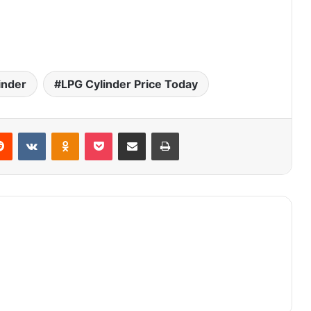
inder
LPG Cylinder Price Today
Reddit
VKontakte
Odnoklassniki
Pocket
Share via Email
Print