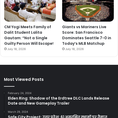
CM Yogi Meets Family of
Giants vs Mariners Live
Dalit Student Lalita
Score: San Francisco
Gautam: “Not a Single
Dominates Seattle 7-0 in
Guilty Person Will Escape!
Today’s MLB Matchup
July 18, 2026
July 18, 2026
Most Viewed Posts
February 24, 2024
Elden Ring: Shadow of the Erdtree DLC Lands Release
Date and New Gameplay Trailer
March 29, 2024
Safe City Project: उत्तर प्रदेश: 61 असुरक्षित स्थानों पर तैनात