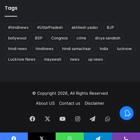
Tags
#hindinews
#UttarPradesh
akhilesh yadav
BJP
bollywood
BSP
Congress
crime
divya sandesh
hindi news
hindinews
hindi samachaar
India
lucknow
Lucknow News
mayawati
news
up news
© Copyright 2026, All Rights Reserved
About US
Contact us
Disclaimer
Facebook
X
YouTube
Instagram
Telegram
WhatsApp