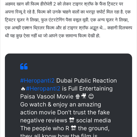
अहमद खान की फिल्म हीरोपंती 2 को लेकर टाइगर श्रॉफ के फैंस ट्विटर पर
अपना रिव्यू दे रहे है. फिल्म को उनके चाहने वालों का भरपूर सपोर्ट मिल रहा है. एक
ट्विटर यूजर ने लिखा, फुल एंटरटेनिंग पैसा वसूल मूवी. एक अन्य यूजर ने लिखा,
एक अच्छी एक्शन थ्रिलर फिल्म और हां टाइगर श्रॉफ अद्भुत थे… कहानी दिलचस्प
थी यह कुछ ऐसा नहीं था जो आपने एक सामान्य फिल्म देखी हो.
#Heropanti2
Dubai Public Reaction
🔥
#Heropanti2
is Full Entertaining
Paisa Vasool Movie 🍿🎥 😊
Go watch & enjoy an amazing
action movie Don't trust the fake
negative reviews 🔛 social media
The people who R 🔛 the ground,
they all know how the film is