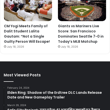
CM Yogi Meets Family of
Giants vs Mariners Live
Dalit Student Lalita
Score: San Francisco
Gautam: “Not a Single
Dominates Seattle 7-0 in
Guilty Person Will Escape!
Today’s MLB Matchup
July 18, 2026
July 18, 2026
Most Viewed Posts
February 24, 2024
Elden Ring: Shadow of the Erdtree DLC Lands Release
Date and New Gameplay Trailer
March 29, 2024
Safe City Project: उत्तर प्रदेश: 61 असुरक्षित स्थानों पर तैनात