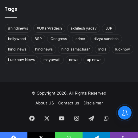
Tags
#hindinews
#UttarPradesh
akhilesh yadav
BJP
bollywood
BSP
Congress
crime
divya sandesh
hindi news
hindinews
hindi samachaar
India
lucknow
Lucknow News
mayawati
news
up news
© Copyright 2026, All Rights Reserved
About US
Contact us
Disclaimer
Facebook
X
YouTube
Instagram
Telegram
WhatsApp