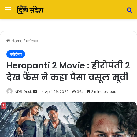
Menu
S
Home
/
मनोरंजन
मनोरंजन
Heropanti 2 Movie : हीरोपंती 2
देख फैंस ने कहा पैसा वसूल मूवी
NDS Desk
S
April 29, 2022
364
2 minutes read
e
n
d
a
n
e