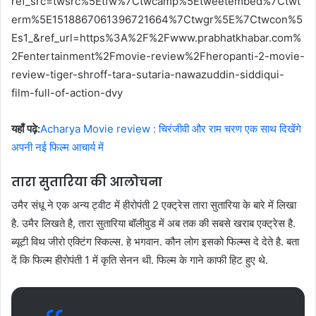
ref_src=twsrc%5Etfw%7Ctwcamp%5Etweetembed%7Ctwt
erm%5E1518867061396721664%7Ctwgr%5E%7Ctwcon%5
Es1_&ref_url=https%3A%2F%2Fwww.prabhatkhabar.com%
2Fentertainment%2Fmovie-review%2Fheropanti-2-movie-
review-tiger-shroff-tara-sutaria-nawazuddin-siddiqui-
film-full-of-action-dvy
यहाँ पढ़े:
Acharya Movie review : चिरंजीवी और राम चरण एक साथ दिखेंगे
अपनी नई फिल्म आचार्य में
तारा सुतारिया की आलोचना
उमैर संधू ने एक अन्य ट्वीट में हीरोपंती 2 एक्ट्रेस तारा सुतारिया के बारे में लिखा
है. उमैर लिखते है, तारा सुतारिया बॉलीवुड में अब तक की सबसे खराब एक्ट्रेस है.
ब्यूटी विथ जीरो एक्टिंग स्किल्स. हे भगवान. कौन लोग इसको फिल्म्स दे देते है. बता
दें कि फिल्म हीरोपंती 1 में कृति सेनन थी. फिल्म के गाने काफी हिट हुए थे.