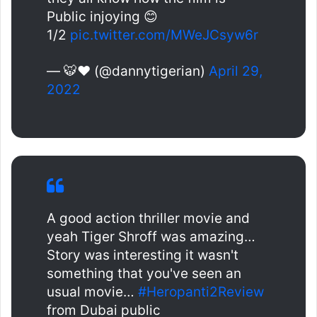
Public injoying 😊
1/2
pic.twitter.com/MWeJCsyw6r
— 🐯♥️ (@dannytigerian)
April 29,
2022
A good action thriller movie and
yeah Tiger Shroff was amazing…
Story was interesting it wasn't
something that you've seen an
usual movie…
#Heropanti2Review
from Dubai public