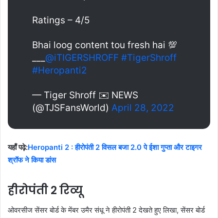
Ratings – 4/5
Bhai loog content tou fresh hai 💯
___
@iTIGERSHROFF
#TigerShroff
#Heropanti2
— Tiger Shroff ✉️ NEWS
(@TJSFansWorld)
April 28, 2022
यहाँ पढ़े:
Heropanti 2 : हीरोपंती 2 विसल बजा 2.0 पे ईशा गुप्ता और टाइगर
श्रॉफ ने किया डांस
हीरोपंती 2 रिव्यू
ओवरसीज सेंसर बोर्ड के मेंबर उमैर संधू ने हीरोपंती 2 देखते हुए लिखा, सेंसर बोर्ड