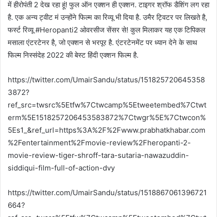
में हीरोपंती 2 देख रहा हूं! फुल ऑन एक्शन ही एक्शन. टाइगर श्रॉफ डैशिंग लग रहा
है. एक अन्य ट्वीट मं उन्होंने फिल्म का रिव्यू भी दिया है. उमैर ट्विटर पर लिखते है,
फर्स्ट रिव्यू #Heropanti2 ओवरसीज सेंसर से! कुल मिलाकर यह एक टिपिकल
मसाला एंटरटेनर है, जो एक्शन से भरपूर है. एंटरटेनमेंट पर ध्यान देने के साथ
फिल्म निस्संदेह 2022 की बेस्ट हिंदी एक्शन फिल्म है.
https://twitter.com/UmairSandu/status/151825720645358
3872?
ref_src=twsrc%5Etfw%7Ctwcamp%5Etweetembed%7Ctwt
erm%5E1518257206453583872%7Ctwgr%5E%7Ctwcon%
5Es1_&ref_url=https%3A%2F%2Fwww.prabhatkhabar.com
%2Fentertainment%2Fmovie-review%2Fheropanti-2-
movie-review-tiger-shroff-tara-sutaria-nawazuddin-
siddiqui-film-full-of-action-dvy
https://twitter.com/UmairSandu/status/1518867061396721
664?