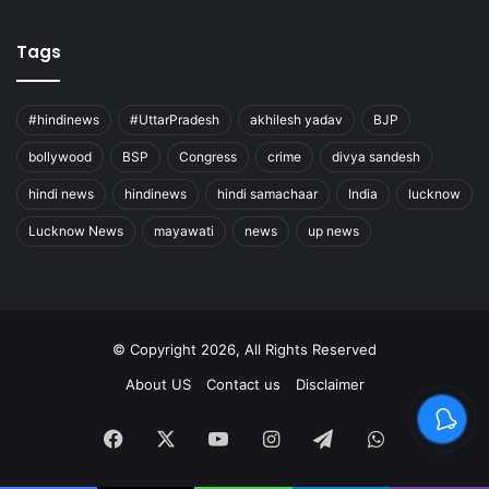
Tags
#hindinews
#UttarPradesh
akhilesh yadav
BJP
bollywood
BSP
Congress
crime
divya sandesh
hindi news
hindinews
hindi samachaar
India
lucknow
Lucknow News
mayawati
news
up news
© Copyright 2026, All Rights Reserved
About US
Contact us
Disclaimer
Facebook
X
YouTube
Instagram
Telegram
WhatsApp