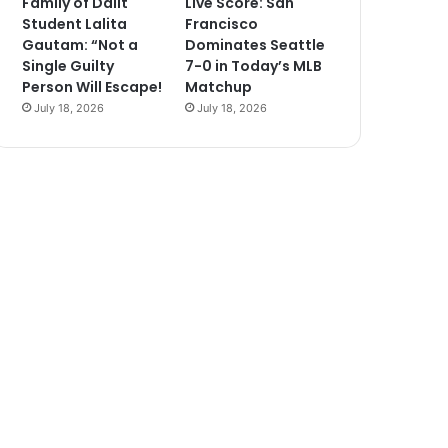
Family of Dalit
Live Score: San
Student Lalita
Francisco
Gautam: “Not a
Dominates Seattle
Single Guilty
7-0 in Today’s MLB
Person Will Escape!
Matchup
July 18, 2026
July 18, 2026