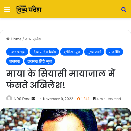
Menu
S
Home
/
उत्तर प्रदेश
उत्तर प्रदेश
दिव्य सन्देश विशेष
ब्रेकिंग न्यूज
मुख्य खबरें
राजनीति
लखनऊ
लखनऊ हिंदी न्यूज़
माया के सियासी मायाजाल में
फंसते अखिलेश!
NDS Desk
S
November 9, 2022
1,241
4 minutes read
e
n
d
a