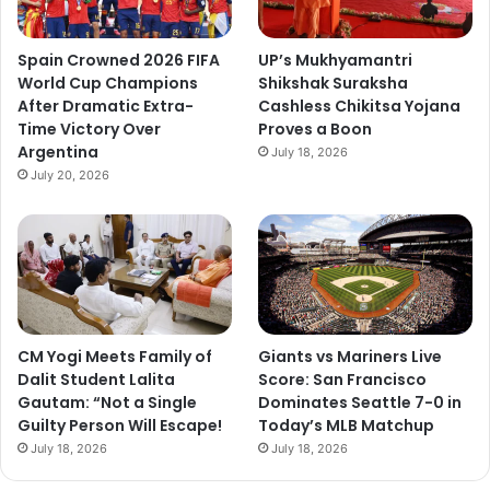
Spain Crowned 2026 FIFA
UP’s Mukhyamantri
World Cup Champions
Shikshak Suraksha
After Dramatic Extra-
Cashless Chikitsa Yojana
Time Victory Over
Proves a Boon
Argentina
July 18, 2026
July 20, 2026
CM Yogi Meets Family of
Giants vs Mariners Live
Dalit Student Lalita
Score: San Francisco
Gautam: “Not a Single
Dominates Seattle 7-0 in
Guilty Person Will Escape!
Today’s MLB Matchup
July 18, 2026
July 18, 2026