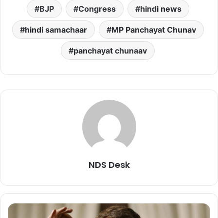
BJP
Congress
hindi news
hindi samachaar
MP Panchayat Chunav
panchayat chunaav
NDS Desk