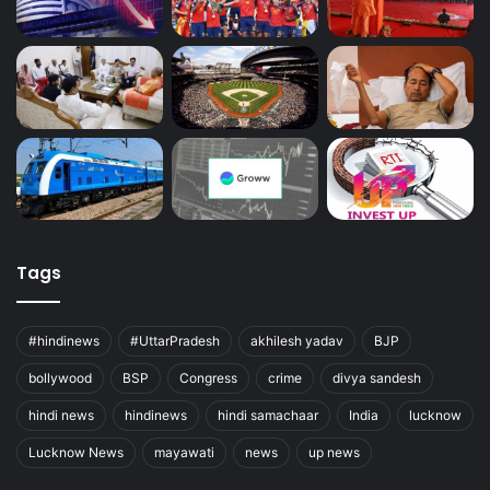
Tags
#hindinews
#UttarPradesh
akhilesh yadav
BJP
bollywood
BSP
Congress
crime
divya sandesh
hindi news
hindinews
hindi samachaar
India
lucknow
Lucknow News
mayawati
news
up news