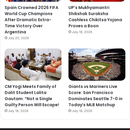
Spain Crowned 2026 FIFA
UP’s Mukhyamantri
World Cup Champions
Shikshak Suraksha
After Dramatic Extra-
Cashless Chikitsa Yojana
Time Victory Over
Proves a Boon
Argentina
July 18, 2026
July 20, 2026
CM Yogi Meets Family of
Giants vs Mariners Live
Dalit Student Lalita
Score: San Francisco
Gautam: “Not a Single
Dominates Seattle 7-0 in
Guilty Person Will Escape!
Today’s MLB Matchup
July 18, 2026
July 18, 2026