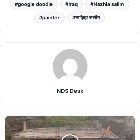
google doodle
Iraq
Nazhia salim
painter
नाज़िहा सलीम
NDS Desk