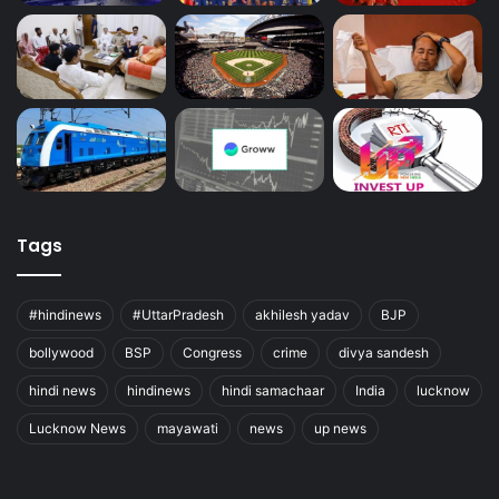
Tags
#hindinews
#UttarPradesh
akhilesh yadav
BJP
bollywood
BSP
Congress
crime
divya sandesh
hindi news
hindinews
hindi samachaar
India
lucknow
Lucknow News
mayawati
news
up news