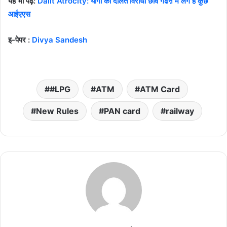
यह भी पढ़े:
Dalit Atrocity: योगी की दलित विरोधी छवि गढऩे में लगे हैं कुछ
आईएएस
इ-पेपर :
Divya Sandesh
#LPG
ATM
ATM Card
New Rules
PAN card
railway