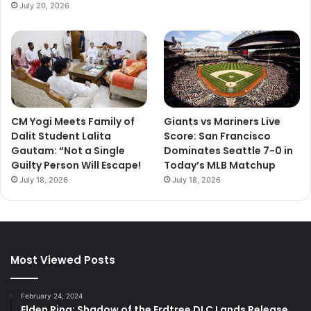
July 20, 2026
CM Yogi Meets Family of
Giants vs Mariners Live
Dalit Student Lalita
Score: San Francisco
Gautam: “Not a Single
Dominates Seattle 7-0 in
Guilty Person Will Escape!
Today’s MLB Matchup
July 18, 2026
July 18, 2026
Most Viewed Posts
February 24, 2024
Elden Ring: Shadow of the Erdtree DLC Lands Release