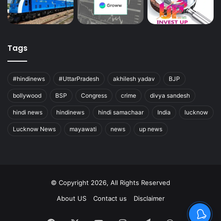
Tags
#hindinews
#UttarPradesh
akhilesh yadav
BJP
bollywood
BSP
Congress
crime
divya sandesh
hindi news
hindinews
hindi samachaar
India
lucknow
Lucknow News
mayawati
news
up news
© Copyright 2026, All Rights Reserved
About US
Contact us
Disclaimer