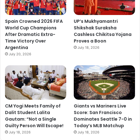
Spain Crowned 2026 FIFA
UP’s Mukhyamantri
World Cup Champions
Shikshak Suraksha
After Dramatic Extra-
Cashless Chikitsa Yojana
Time Victory Over
Proves a Boon
Argentina
July 18, 2026
July 20, 2026
CM Yogi Meets Family of
Giants vs Mariners Live
Dalit Student Lalita
Score: San Francisco
Gautam: “Not a Single
Dominates Seattle 7-0 in
Guilty Person Will Escape!
Today’s MLB Matchup
July 18, 2026
July 18, 2026