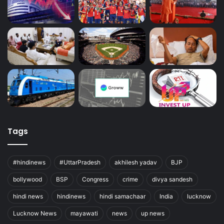
Tags
#hindinews
#UttarPradesh
akhilesh yadav
BJP
bollywood
BSP
Congress
crime
divya sandesh
hindi news
hindinews
hindi samachaar
India
lucknow
Lucknow News
mayawati
news
up news