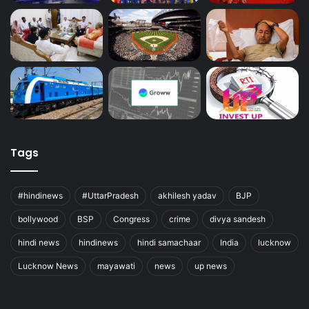
Tags
#hindinews
#UttarPradesh
akhilesh yadav
BJP
bollywood
BSP
Congress
crime
divya sandesh
hindi news
hindinews
hindi samachaar
India
lucknow
Lucknow News
mayawati
news
up news