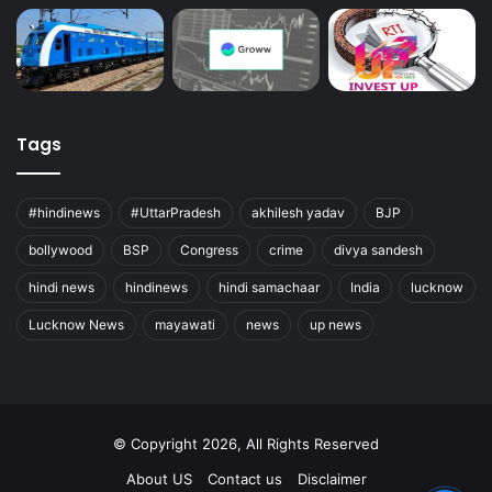
Tags
#hindinews
#UttarPradesh
akhilesh yadav
BJP
bollywood
BSP
Congress
crime
divya sandesh
hindi news
hindinews
hindi samachaar
India
lucknow
Lucknow News
mayawati
news
up news
© Copyright 2026, All Rights Reserved
About US
Contact us
Disclaimer