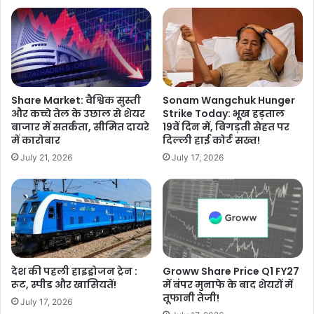
Share Market: वैश्विक सुस्ती
Sonam Wangchuk Hunger
और कच्चे तेल के उछाल से शेयर
Strike Today: भूख हड़ताल
बाजार में सतर्कता, सीमित दायरे
19वें दिन में, बिगड़ती सेहत पर
में कारोबार
दिल्ली हाई कोर्ट सख्त!
July 21, 2026
July 17, 2026
देश की पहली हाइड्रोजन ट्रेन :
Groww Share Price Q1 FY27
रूट, स्पीड और खासियतें!
में बंपर मुनाफे के बाद शेयरों में
तूफानी तेजी!
July 17, 2026