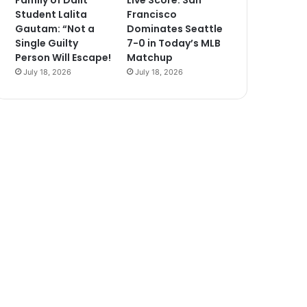
Family of Dalit
Live Score: San
Student Lalita
Francisco
Gautam: “Not a
Dominates Seattle
Single Guilty
7-0 in Today’s MLB
Person Will Escape!
Matchup
July 18, 2026
July 18, 2026