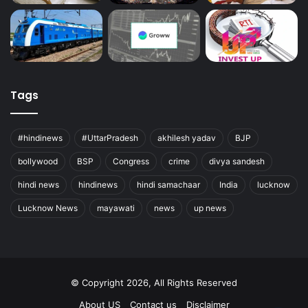
Tags
#hindinews
#UttarPradesh
akhilesh yadav
BJP
bollywood
BSP
Congress
crime
divya sandesh
hindi news
hindinews
hindi samachaar
India
lucknow
Lucknow News
mayawati
news
up news
© Copyright 2026, All Rights Reserved
About US
Contact us
Disclaimer