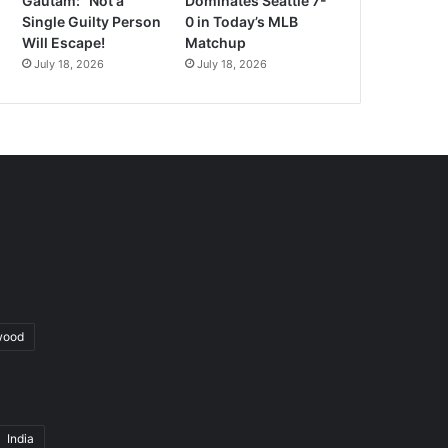
Gautam: “Not a
Dominates Seattle 7-
Single Guilty Person
0 in Today’s MLB
Will Escape!
Matchup
July 18, 2026
July 18, 2026
wood
India