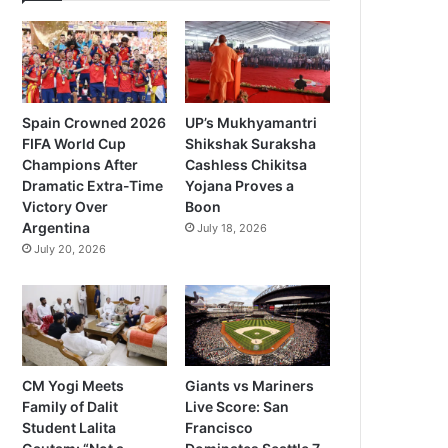
Spain Crowned 2026
UP’s Mukhyamantri
FIFA World Cup
Shikshak Suraksha
Champions After
Cashless Chikitsa
Dramatic Extra-Time
Yojana Proves a
Victory Over
Boon
Argentina
July 18, 2026
July 20, 2026
CM Yogi Meets
Giants vs Mariners
Family of Dalit
Live Score: San
Student Lalita
Francisco