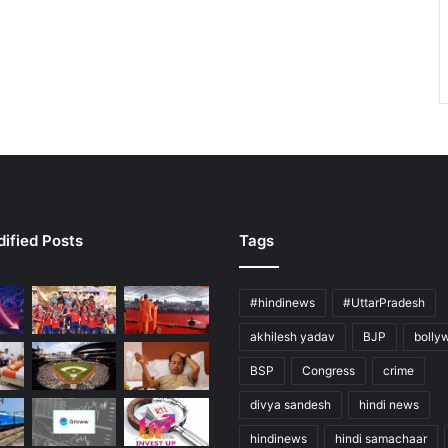
ified Posts
Tags
#hindinews
#UttarPradesh
akhilesh yadav
BJP
bolly
BSP
Congress
crime
divya sandesh
hindi news
hindinews
hindi samachaar