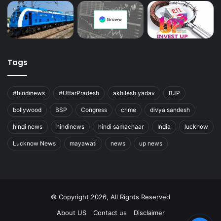
Tags
#hindinews
#UttarPradesh
akhilesh yadav
BJP
bollywood
BSP
Congress
crime
divya sandesh
hindi news
hindinews
hindi samachaar
India
lucknow
Lucknow News
mayawati
news
up news
© Copyright 2026, All Rights Reserved
About US
Contact us
Disclaimer