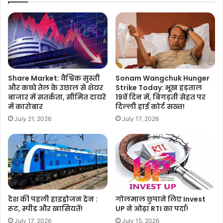
Share Market: वैश्विक सुस्ती
Sonam Wangchuk Hunger
और कच्चे तेल के उछाल से शेयर
Strike Today: भूख हड़ताल
बाजार में सतर्कता, सीमित दायरे
19वें दिन में, बिगड़ती सेहत पर
में कारोबार
दिल्ली हाई कोर्ट सख्त!
July 21, 2026
July 17, 2026
देश की पहली हाइड्रोजन ट्रेन :
गोलमाल छुपाने लिए Invest
रूट, स्पीड और खासियतें!
UP ने ओढ़ा RTI का पर्दा!
July 17, 2026
July 15, 2026