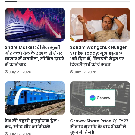
Share Market: वैश्विक सुस्ती
Sonam Wangchuk Hunger
और कच्चे तेल के उछाल से शेयर
Strike Today: भूख हड़ताल
बाजार में सतर्कता, सीमित दायरे
19वें दिन में, बिगड़ती सेहत पर
में कारोबार
दिल्ली हाई कोर्ट सख्त!
July 21, 2026
July 17, 2026
देश की पहली हाइड्रोजन ट्रेन :
Groww Share Price Q1 FY27
रूट, स्पीड और खासियतें!
में बंपर मुनाफे के बाद शेयरों में
तूफानी तेजी!
July 17, 2026