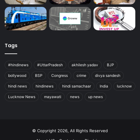
Tags
#hindinews
#UttarPradesh
akhilesh yadav
BJP
bollywood
BSP
Congress
crime
divya sandesh
hindi news
hindinews
hindi samachaar
India
lucknow
Lucknow News
mayawati
news
up news
© Copyright 2026, All Rights Reserved