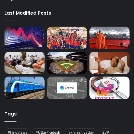
Last Modified Posts
Tags
#hindinews
#UttarPradesh
akhilesh yadav
BJP