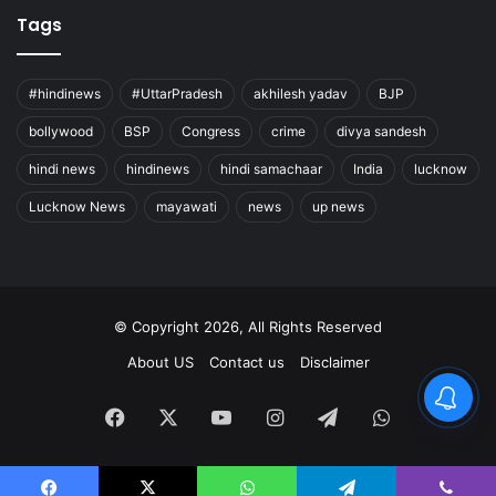
Tags
#hindinews
#UttarPradesh
akhilesh yadav
BJP
bollywood
BSP
Congress
crime
divya sandesh
hindi news
hindinews
hindi samachaar
India
lucknow
Lucknow News
mayawati
news
up news
© Copyright 2026, All Rights Reserved
About US
Contact us
Disclaimer
Facebook
X
YouTube
Instagram
Telegram
WhatsApp