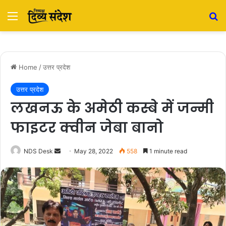
Menu
S
Home
/
उत्तर प्रदेश
उत्तर प्रदेश
लखनऊ के अमेठी कस्बे में जन्मी
फाइटर क्वीन जेबा बानो
NDS Desk
S
May 28, 2022
558
1 minute read
e
n
d
a
n
e