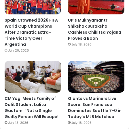
Spain Crowned 2026 FIFA
UP’s Mukhyamantri
World Cup Champions
Shikshak Suraksha
After Dramatic Extra-
Cashless Chikitsa Yojana
Time Victory Over
Proves a Boon
Argentina
July 18, 2026
July 20, 2026
CM Yogi Meets Family of
Giants vs Mariners Live
Dalit Student Lalita
Score: San Francisco
Gautam: “Not a Single
Dominates Seattle 7-0 in
Guilty Person Will Escape!
Today’s MLB Matchup
July 18, 2026
July 18, 2026