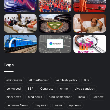
Tags
#hindinews
#UttarPradesh
akhilesh yadav
BJP
bollywood
BSP
Congress
crime
divya sandesh
hindi news
hindinews
hindi samachaar
India
lucknow
Lucknow News
mayawati
news
up news