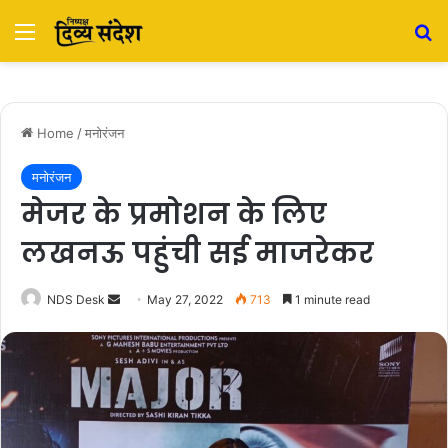
Menu
S
Home
/
मनोरंजन
मनोरंजन
मेजर के प्रमोशन के लिए
लखनऊ पहुंची सई माजरेकर
NDS Desk
S
May 27, 2022
713
1 minute read
e
n
d
a
n
e