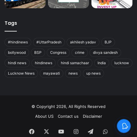
Tags
#hindinews
#UttarPradesh
akhilesh yadav
BJP
bollywood
BSP
Congress
crime
divya sandesh
hindi news
hindinews
hindi samachaar
India
lucknow
Lucknow News
mayawati
news
up news
© Copyright 2026, All Rights Reserved
About US
Contact us
Disclaimer
Facebook
X
YouTube
Instagram
Telegram
WhatsApp