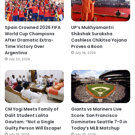
Spain Crowned 2026 FIFA
UP’s Mukhyamantri
World Cup Champions
Shikshak Suraksha
After Dramatic Extra-
Cashless Chikitsa Yojana
Time Victory Over
Proves a Boon
Argentina
July 18, 2026
July 20, 2026
CM Yogi Meets Family of
Giants vs Mariners Live
Dalit Student Lalita
Score: San Francisco
Gautam: “Not a Single
Dominates Seattle 7-0 in
Guilty Person Will Escape!
Today’s MLB Matchup
July 18, 2026
July 18, 2026