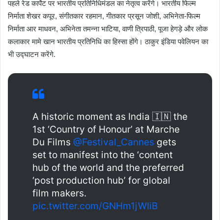
पहले रेड कार्पेट पर भारतीय प्रतिनिधिमंडल का नेतृत्व करेंगे। भारतीय फिल्म
निर्माता शेखर कपूर, संगीतकार रहमान, गीतकार प्रसून जोशी, अभिनेता-फिल्म
निर्माता आर माधवन, अभिनेता तमन्ना भाटिया, वाणी त्रिपाठी, पूजा हेगड़े और लोक
कलाकार मामे खान भारतीय प्रतिनिधि का हिस्सा होंगे। ठाकुर इंडिया पवेलियन का
भी उद्घाटन करेंगे.
A historic moment as India 🇮🇳 the
1st ‘Country of Honour’ at Marche
Du Films
@Festival_Cannes
gets
set to manifest into the ‘content
hub of the world and the preferred
‘post production hub’ for global
film makers.
pic.twitter.com/GNHm1jWIiB