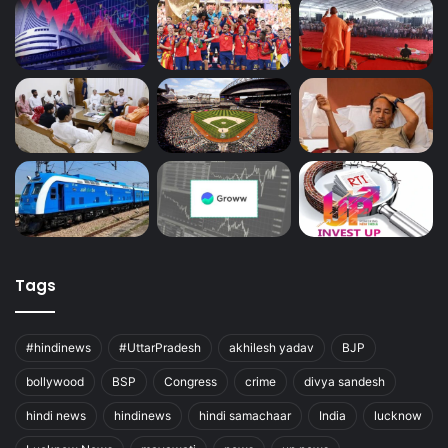
Tags
#hindinews
#UttarPradesh
akhilesh yadav
BJP
bollywood
BSP
Congress
crime
divya sandesh
hindi news
hindinews
hindi samachaar
India
lucknow