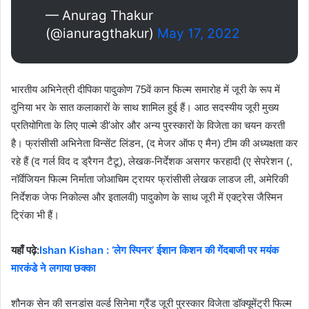
— Anurag Thakur
(@ianuragthakur)
May 17, 2022
भारतीय अभिनेत्री दीपिका पादुकोण 75वें कान फिल्म समारोह में जूरी के रूप में
दुनिया भर के सात कलाकारों के साथ शामिल हुई हैं। आठ सदस्यीय जूरी मुख्य
प्रतियोगिता के लिए पाल्मे डी’ओर और अन्य पुरस्कारों के विजेता का चयन करती
है। फ्रांसीसी अभिनेता विन्सेंट लिंडन, (द मेजर ऑफ ए मैन) टीम की अध्यक्षता कर
रहे हैं (द गर्ल विद द ड्रैगन टैटू), लेखक-निर्देशक असगर फरहादी (ए सेपरेशन (,
नॉर्वेजियन फिल्म निर्माता जोआचिम ट्रायर फ्रांसीसी लेखक लाडज ली, अमेरिकी
निर्देशक जेफ निकोल्स और इतालवी) पादुकोण के साथ जूरी में एक्ट्रेस जैस्मिन
ट्रिंका भी हैं।
यहाँ पढ़े:
Ishan Kishan : ‘लेग स्पिनर’ ईशान किशन की गेंदबाजी पर मयंक
मारकंडे ने लगाया छक्का
शौनक सेन की सनडांस वर्ल्ड सिनेमा ग्रैंड जूरी पुरस्कार विजेता डॉक्यूमेंट्री फिल्म