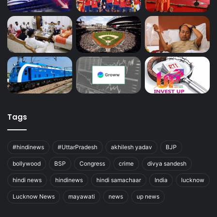
Tags
#hindinews
#UttarPradesh
akhilesh yadav
BJP
bollywood
BSP
Congress
crime
divya sandesh
hindi news
hindinews
hindi samachaar
India
lucknow
Lucknow News
mayawati
news
up news