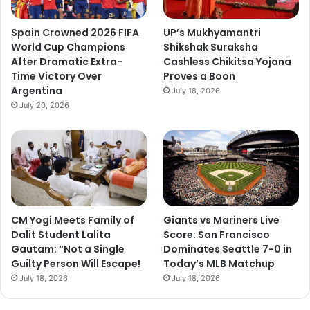
Spain Crowned 2026 FIFA
UP’s Mukhyamantri
World Cup Champions
Shikshak Suraksha
After Dramatic Extra-
Cashless Chikitsa Yojana
Time Victory Over
Proves a Boon
Argentina
July 18, 2026
July 20, 2026
CM Yogi Meets Family of
Giants vs Mariners Live
Dalit Student Lalita
Score: San Francisco
Gautam: “Not a Single
Dominates Seattle 7-0 in
Guilty Person Will Escape!
Today’s MLB Matchup
July 18, 2026
July 18, 2026