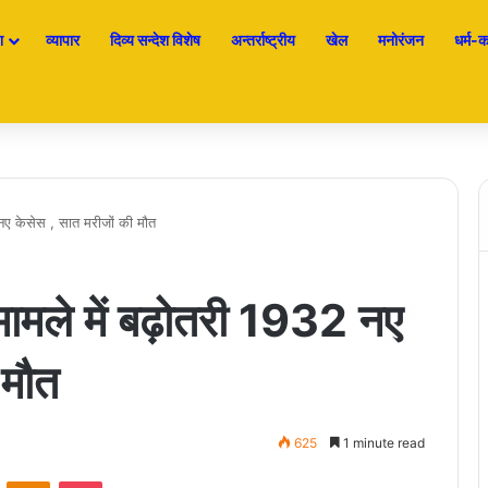
श
व्यापार
दिव्य सन्देश विशेष
अन्तर्राष्ट्रीय
खेल
मनोरंजन
धर्म-कर
2 नए केसेस , सात मरीजों की मौत
े मामले में बढ़ोतरी 1932 नए
 मौत
625
1 minute read
ontakte
Odnoklassniki
Pocket