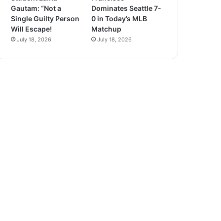
Gautam: “Not a
Dominates Seattle 7-
Single Guilty Person
0 in Today’s MLB
Will Escape!
Matchup
July 18, 2026
July 18, 2026