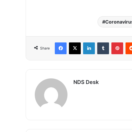
Coronaviru
Facebook
X
LinkedIn
Tumblr
Pinterest
Share
NDS Desk