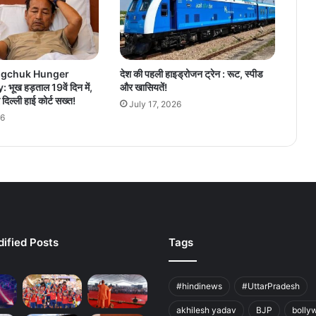
gchuk Hunger
देश की पहली हाइड्रोजन ट्रेन : रूट, स्पीड
भूख हड़ताल 19वें दिन में,
और खासियतें!
दिल्ली हाई कोर्ट सख्त!
July 17, 2026
26
ified Posts
Tags
#hindinews
#UttarPradesh
akhilesh yadav
BJP
bolly