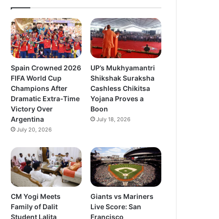
Spain Crowned 2026
UP’s Mukhyamantri
FIFA World Cup
Shikshak Suraksha
Champions After
Cashless Chikitsa
Dramatic Extra-Time
Yojana Proves a
Victory Over
Boon
Argentina
July 18, 2026
July 20, 2026
CM Yogi Meets
Giants vs Mariners
Family of Dalit
Live Score: San
Student Lalita
Francisco