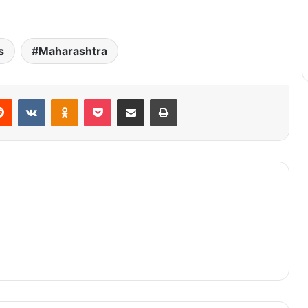
s
Maharashtra
Reddit
VKontakte
Odnoklassniki
Pocket
Share via Email
Print