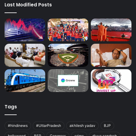
Last Modified Posts
Tags
#hindinews
#UttarPradesh
akhilesh yadav
BJP
bollywood
BSP
Congress
crime
divya sandesh