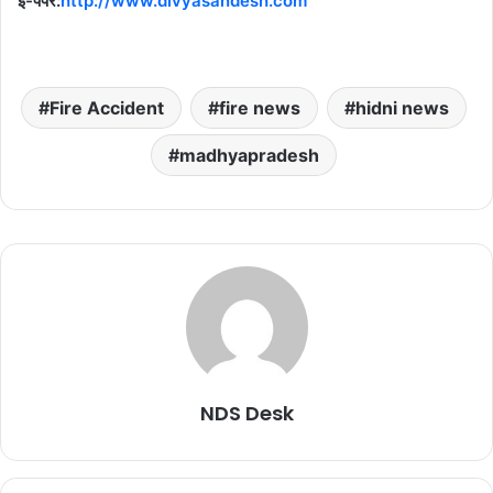
ई-पेपर:
http://www.divyasandesh.com
Fire Accident
fire news
hidni news
madhyapradesh
NDS Desk