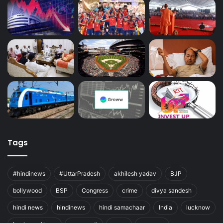
Tags
#hindinews
#UttarPradesh
akhilesh yadav
BJP
bollywood
BSP
Congress
crime
divya sandesh
hindi news
hindinews
hindi samachaar
India
lucknow