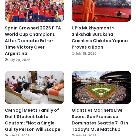
Spain Crowned 2026 FIFA
UP’s Mukhyamantri
World Cup Champions
Shikshak Suraksha
After Dramatic Extra-
Cashless Chikitsa Yojana
Time Victory Over
Proves a Boon
Argentina
July 18, 2026
July 20, 2026
CM Yogi Meets Family of
Giants vs Mariners Live
Dalit Student Lalita
Score: San Francisco
Gautam: “Not a Single
Dominates Seattle 7-0 in
Guilty Person Will Escape!
Today’s MLB Matchup
July 18, 2026
July 18, 2026