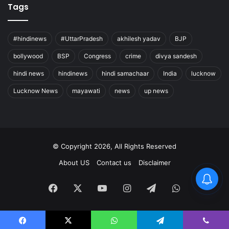
Tags
#hindinews
#UttarPradesh
akhilesh yadav
BJP
bollywood
BSP
Congress
crime
divya sandesh
hindi news
hindinews
hindi samachaar
India
lucknow
Lucknow News
mayawati
news
up news
© Copyright 2026, All Rights Reserved
About US
Contact us
Disclaimer
Facebook
X
YouTube
Instagram
Telegram
WhatsApp