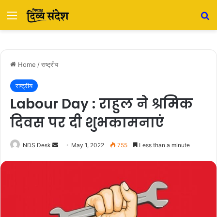
Menu
S
Home
/
राष्ट्रीय
राष्ट्रीय
Labour Day : राहुल ने श्रमिक
दिवस पर दी शुभकामनाएं
NDS Desk
S
May 1, 2022
755
Less than a minute
e
n
d
a
n
e