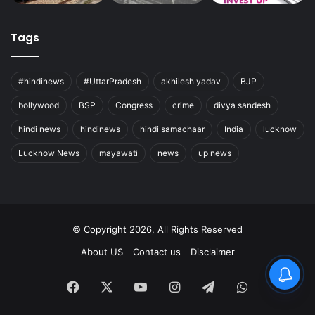
Tags
#hindinews
#UttarPradesh
akhilesh yadav
BJP
bollywood
BSP
Congress
crime
divya sandesh
hindi news
hindinews
hindi samachaar
India
lucknow
Lucknow News
mayawati
news
up news
© Copyright 2026, All Rights Reserved
About US
Contact us
Disclaimer
Facebook
X
YouTube
Instagram
Telegram
WhatsApp