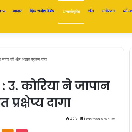
श
व्यापार
दिव्य सन्देश विशेष
खेल
मनोरंजन
धर्म-कर
अन्तर्राष्ट्रीय
ागर की ओर अज्ञात प्रक्षेप्य दागा
: उ. कोरिया ने जापान
्रक्षेप्य दागा
423
Less than a minute
ontakte
Odnoklassniki
Pocket