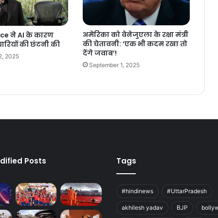
अमेरिका को वेनेजुएला के रक्षा मंत्री
ce ने AI के कारण
की चेतावनी: ‘एक भी कदम रखा तो
ारियों की छंटनी की
देंगे जवाब’!
2, 2025
September 1, 2025
dified Posts
Tags
#hindinews
#UttarPradesh
akhilesh yadav
BJP
bolly