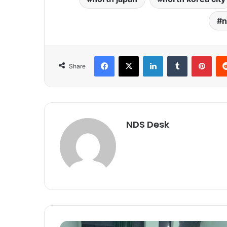
n
Facebook
X
LinkedIn
Tumblr
Pinterest
Share
NDS Desk