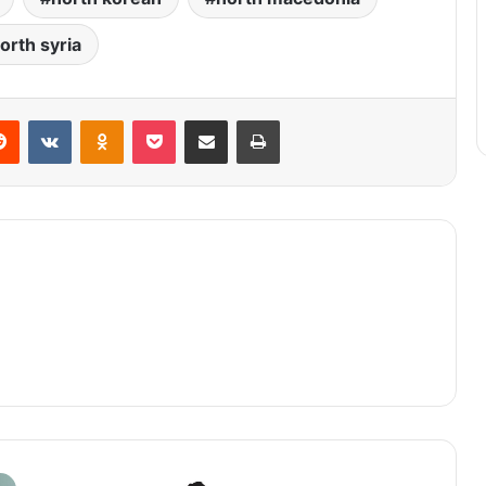
orth syria
Reddit
VKontakte
Odnoklassniki
Pocket
Share via Email
Print