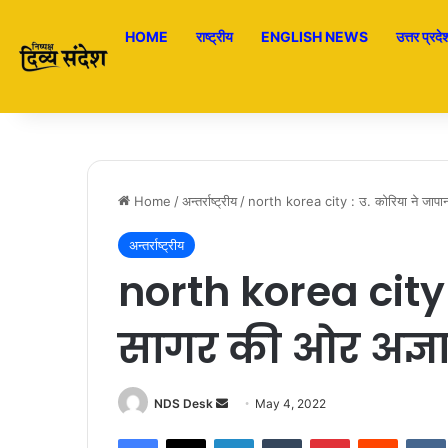
HOME
राष्ट्रीय
ENGLISH NEWS
उत्तर प्रदे
Home
/
अन्तर्राष्ट्रीय
/
north korea city : उ. कोरिया ने जापान स
अन्तर्राष्ट्रीय
north korea city 
सागर की ओर अज्ञात प
NDS Desk
S
May 4, 2022
e
Facebook
X
LinkedIn
Tumblr
Pinterest
Reddit
VK