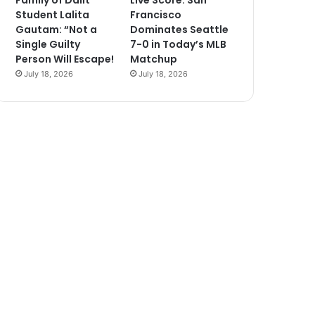
Family of Dalit
Live Score: San
Student Lalita
Francisco
Gautam: “Not a
Dominates Seattle
Single Guilty
7-0 in Today’s MLB
Person Will Escape!
Matchup
July 18, 2026
July 18, 2026