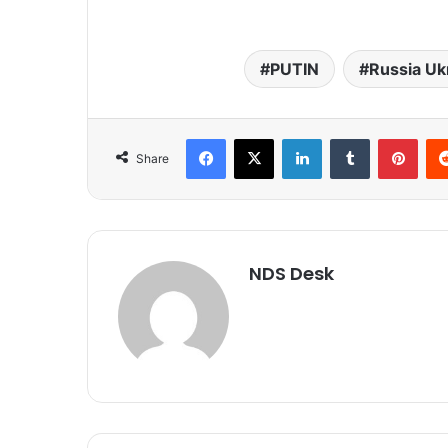
PUTIN
Russia Uk
Facebook
X
LinkedIn
Tumblr
Pinterest
Share
NDS Desk