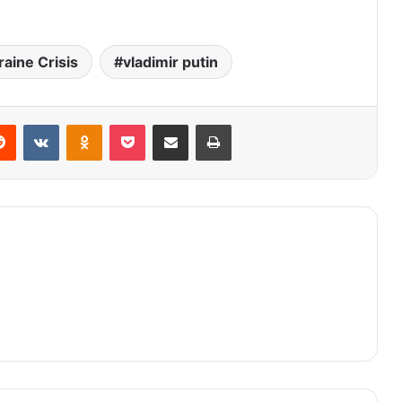
raine Crisis
vladimir putin
Reddit
VKontakte
Odnoklassniki
Pocket
Share via Email
Print