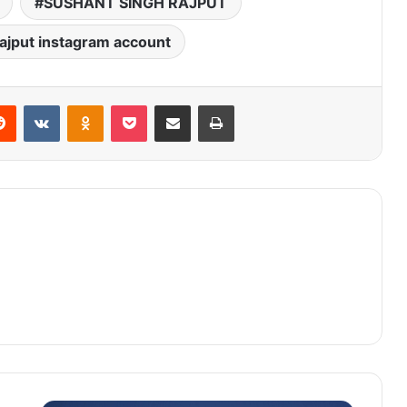
SUSHANT SINGH RAJPUT
ajput instagram account
Reddit
VKontakte
Odnoklassniki
Pocket
Share via Email
Print