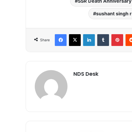
SSR Death Anniversary
sushant singh r
Facebook
X
LinkedIn
Tumblr
Pinterest
Share
NDS Desk