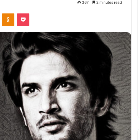
367
2 minutes read
ontakte
Odnoklassniki
Pocket