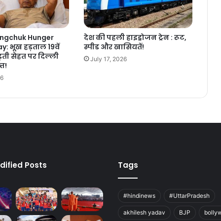
ngchuk Hunger
देश की पहली हाइड्रोजन ट्रेन : रूट,
y: भूख हड़ताल 19वें
स्पीड और खासियतें!
ड़ती सेहत पर दिल्ली
July 17, 2026
्त!
26
dified Posts
Tags
#hindinews
#UttarPradesh
akhilesh yadav
BJP
bolly