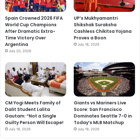
Spain Crowned 2026 FIFA
UP’s Mukhyamantri
World Cup Champions
Shikshak Suraksha
After Dramatic Extra-
Cashless Chikitsa Yojana
Time Victory Over
Proves a Boon
Argentina
July 18, 2026
July 20, 2026
CM Yogi Meets Family of
Giants vs Mariners Live
Dalit Student Lalita
Score: San Francisco
Gautam: “Not a Single
Dominates Seattle 7-0 in
Guilty Person Will Escape!
Today’s MLB Matchup
July 18, 2026
July 18, 2026