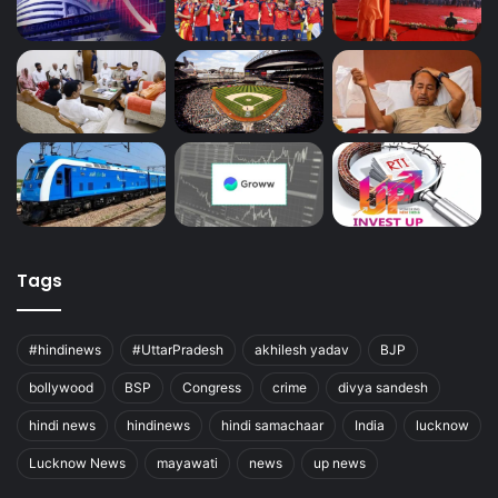
Tags
#hindinews
#UttarPradesh
akhilesh yadav
BJP
bollywood
BSP
Congress
crime
divya sandesh
hindi news
hindinews
hindi samachaar
India
lucknow
Lucknow News
mayawati
news
up news