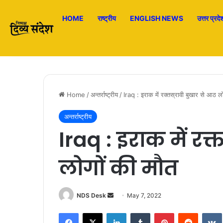
HOME
राष्ट्रीय
ENGLISH NEWS
उत्तर प्रदे
Home
/
अन्तर्राष्ट्रीय
/
Iraq : इराक में रक्तस्रावी बुखार से आठ ल
अन्तर्राष्ट्रीय
Iraq : इराक में रक्
लोगों की मौत
NDS Desk
S
May 7, 2022
e
Facebook
X
LinkedIn
Tumblr
Pinterest
Reddit
VK
n