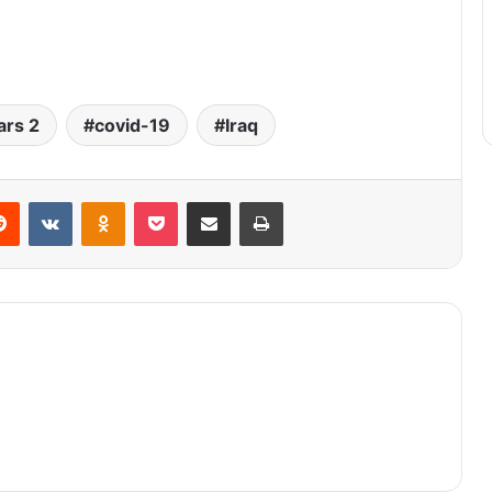
ars 2
covid-19
Iraq
Reddit
VKontakte
Odnoklassniki
Pocket
Share via Email
Print