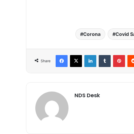
Corona
Covid S
Facebook
X
LinkedIn
Tumblr
Pinterest
Share
NDS Desk